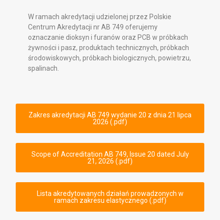
W ramach akredytacji udzielonej przez Polskie
Centrum Akredytacji nr AB 749 oferujemy
oznaczanie dioksyn i furanów oraz PCB w próbkach
żywności i pasz, produktach technicznych, próbkach
środowiskowych, próbkach biologicznych, powietrzu,
spalinach.
Zakres akredytacji AB 749 wydanie 20 z dnia 21 lipca
2026 (.pdf)
Scope of Accreditation AB 749, Issue 20 dated July
21, 2026 (.pdf)
Lista akredytowanych działań prowadzonych w
ramach zakresu elastycznego (.pdf)