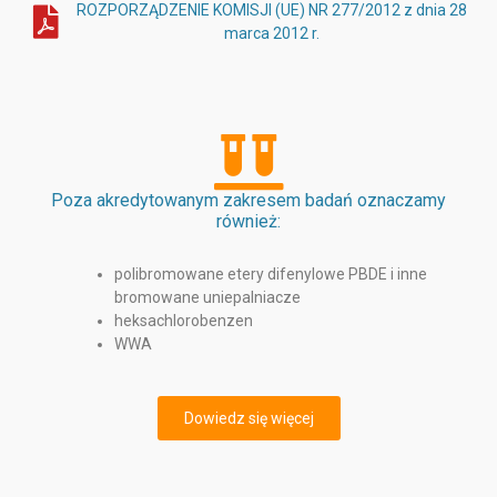
ROZPORZĄDZENIE KOMISJI (UE) NR 277/2012 z dnia 28
marca 2012 r.
Poza akredytowanym zakresem badań oznaczamy
również:
polibromowane etery difenylowe PBDE i inne
bromowane uniepalniacze
heksachlorobenzen
WWA
Dowiedz się więcej