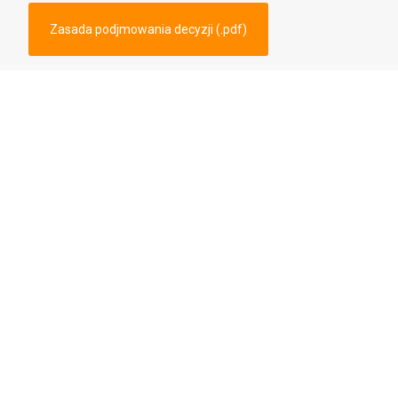
Zasada podjmowania decyzji (.pdf)
Copyright 2001 - 2025
Laboratorium Analiz Śladowych
im. Profesora Adama Grochowalskiego