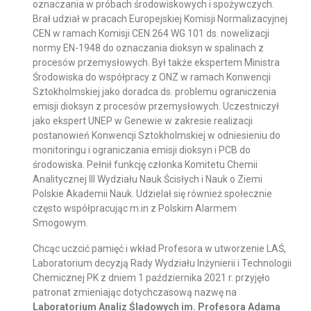
oznaczania w próbach środowiskowych i spożywczych.
Brał udział w pracach Europejskiej Komisji Normalizacyjnej
CEN w ramach Komisji CEN 264 WG 101 ds. nowelizacji
normy EN-1948 do oznaczania dioksyn w spalinach z
procesów przemysłowych. Był także ekspertem Ministra
Środowiska do współpracy z ONZ w ramach Konwencji
Sztokholmskiej jako doradca ds. problemu ograniczenia
emisji dioksyn z procesów przemysłowych. Uczestniczył
jako ekspert UNEP w Genewie w zakresie realizacji
postanowień Konwencji Sztokholmskiej w odniesieniu do
monitoringu i ograniczania emisji dioksyn i PCB do
środowiska. Pełnił funkcję członka Komitetu Chemii
Analitycznej III Wydziału Nauk Ścisłych i Nauk o Ziemi
Polskie Akademii Nauk. Udzielał się również społecznie
często współpracując m.in z Polskim Alarmem
Smogowym.
Chcąc uczcić pamięć i wkład Profesora w utworzenie LAŚ,
Laboratorium decyzją Rady Wydziału Inżynierii i Technologii
Chemicznej PK z dniem 1 października 2021 r. przyjęło
patronat zmieniając dotychczasową nazwę na
Laboratorium Analiz Śladowych im. Profesora Adama